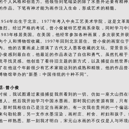
的个人风格和创造力。他领悟到笔端染的除了水墨外还要有精神
的作品。下笔有神才能为画作注入生命，形成艺术的精髓。
1954年出生于北京。1977年考入中央工艺美术学院，这是文
激烈。经过严格的考试，曾小俊被特艺壁画系录取，同时学习中国
1983年移居美国。在美国，他经常参加各种画展，多次获奖并
为个人和博物馆收藏。1997年回到北京居住。曾小俊的画室位
内。他的古董画桌上摆满了古代文人墨客收藏的文玩。背景音乐
小俊感到最自在，他最近的作品表达了自信和勇气。虽然扎根于
统寻找灵感。他创造了看待旧主题的新方式，以及捕捉自然世界
了在他这个年龄很少有艺术家能达到的成熟和精致。他的作品曾
博物馆举办的“新墨：中国传统的十种不同”。
话-曾小俊
时候，我试图通过素描捕捉我所看到的一切。仿如一座大山挡在
迷人。然后我开始学习中国水墨画。那时我们的资源有限，只有
，那时我相信自己是注定当画家的。有一次我在贵州的一个偏远
来勾勒轮廓，另一支作水墨渲染，画村庄、村舍、村妇和孩子。
地一样熟悉。那一刻我才明白，宋元山水画的不仅仅是人与环境