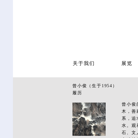
关于我们
展览
曾小俊（生于1954）
履历
曾小俊
木，善
系，追
水。观
石、文