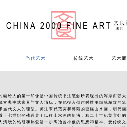
当代艺术
传统艺术
艺术商
的画给人的第一印像是中国传统书法笔触所表现出的浑厚而强大
藏古典中式家具与文人清玩，在他投入创作时擅用细腻精致的笔
求当代文人的理型。师法宋代范宽和郭熙的巨幅山水画，明代画
看十七世纪髡残迥异于以往山水画的新法，和二十世纪黄宾虹的
人清玩的钻研和热爱进一步陶冶曾小俊的思想和精神。受传统文