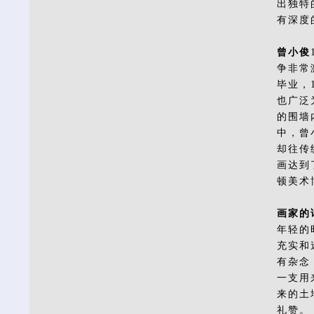
出独特
有深度
曾小俊
争非常
毕业，
也广泛
的围墙
中，曾
却往传
画达到
顿美术
画家的
年轻的
充实和
有杂念
一支用
来的土
礼赞。