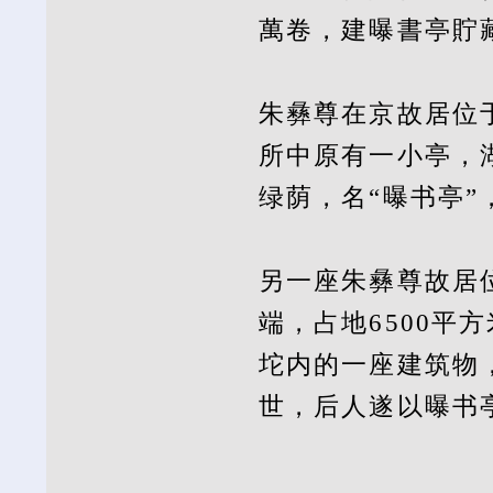
萬卷，建曝書亭貯
朱彝尊在京故居位
所中原有一小亭，
绿荫，名“曝书亭”
另一座朱彝尊故居
端，占地6500平
坨内的一座建筑物
世，后人遂以曝书