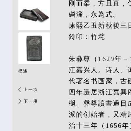
刚而柔，方且直，
磷淄，永為式。
康熙乙丑新秋後三
鈴印：竹垞
朱彝尊（1629年
江嘉兴人。诗人、
描述
代著名书画家，古
上一项
四年遷居浙江嘉興
下一项
櫆。彝尊讀書過目
派的创始者，又精
治十三年（1656