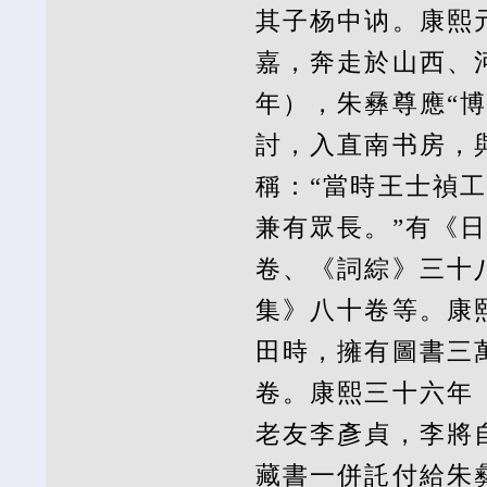
其子杨中讷。康熙
嘉，奔走於山西、河
年），朱彝尊應“
討，入直南书房，
稱：“當時王士禎
兼有眾長。”有《
卷、《詞綜》三十
集》八十卷等。康熙
田時，擁有圖書三
卷。康熙三十六年（
老友李彥貞，李將
藏書一併託付給朱