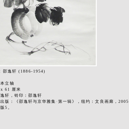
: 邵逸轩 (1886-1954)
纸本立轴
 x 61 厘米
邵逸轩，铃印：邵逸轩
出版：《邵逸轩与京华雅集·第一辑》，纽约：文良画廊，200
版5。