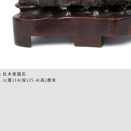
2：红木座观石
.1(寬)14(深)25.4(高)厘米