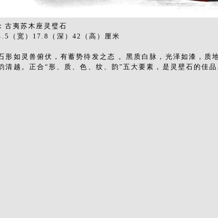
42：古夷苏木座灵璧石
4.5（宽）17.8（深）42（高）厘米
石形如灵兽俯伏，有蓄势待发之态 。黑质白脉，光泽如漆，质
韵清越。正合“形、质、色、纹、韵”五大要素，是灵壁石的佳品