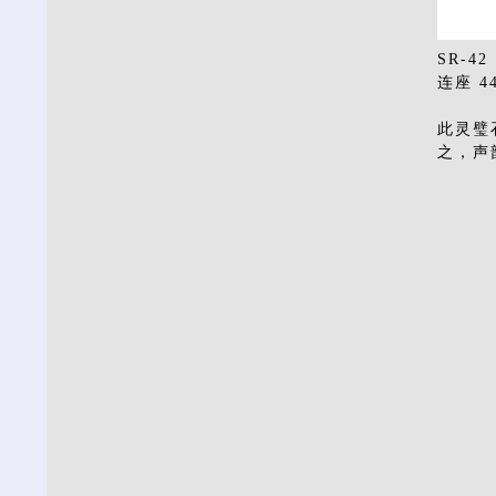
SR-
连座 4
此灵璧
之，声