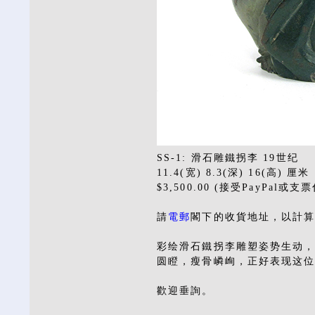
SS-1: 滑石雕鐵拐李 19世纪
11.4(宽) 8.3(深) 16(高) 厘米
$3,500.00 (接受PayPal或支
請
電郵
閣下的收貨地址，以計
彩绘滑石鐵拐李雕塑姿势生动
圆瞪，瘦骨嶙峋，正好表现这
歡迎垂詢。