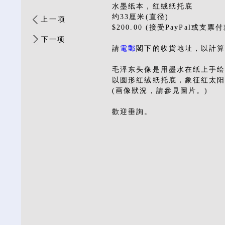
水墨纸本，红绒纸托底
约33厘米(直径)
上一项
$200.00 (接受PayPal或支票付
下一项
請
電郵
閣下的收貨地址，以計
毛泽东头像是用墨水在纸上手
以圆形红绒纸托底，象征红太
(画像狀況，請參見圖片。)
歡迎垂詢。