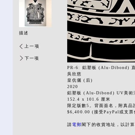
描述
上一项
下一项
PR-6: 鋁塑板 (Alu-Dibond
吳欣慈
皇伉儷 (后)
2020
鋁塑板 (Alu-Dibond) UV
152.4 x 101.6 厘米
限定版數5。背面簽名，附真品
$6,400.00 (接受PayPal或支
請
電郵
閣下的收貨地址，以計