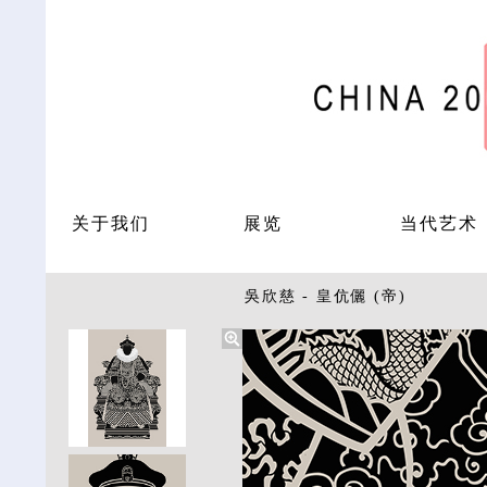
关于我们
展览
当代艺术
吳欣慈 - 皇伉儷 (帝)