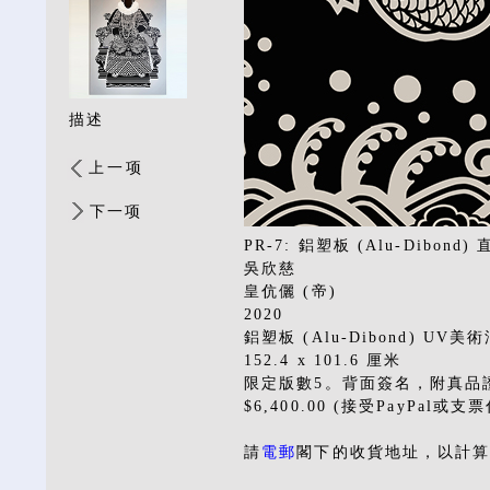
描述
上一项
下一项
PR-7: 鋁塑板 (Alu-Dibond
吳欣慈
皇伉儷 (帝)
2020
鋁塑板 (Alu-Dibond) UV
152.4 x 101.6 厘米
限定版數5。背面簽名，附真品
$6,400.00 (接受PayPal或支
請
電郵
閣下的收貨地址，以計