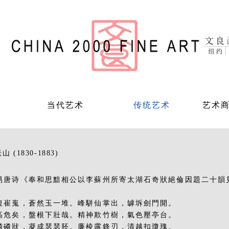
当代艺术
传统艺术
艺术
 (1830-1883)
：
易唐诗《奉和思黯相公以李蘇州所寄太湖石奇狀絕倫因題二十韻
複崔嵬，蒼然玉一堆。峰駢仙掌出，罅坼劍門開。
高危矣，盤根下壯哉。精神欺竹樹，氣色壓亭台。
磷磷狀，凝成瑟瑟胚。廉棱露鋒刃，清越扣瓊瑰。