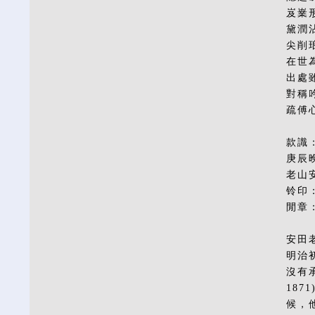
岌嶪
黛潤
尖削
在世
出處
對稱
疏傅
款識
庚辰
老山
铃印
閒章
安田老
明治
沒有
187
候，