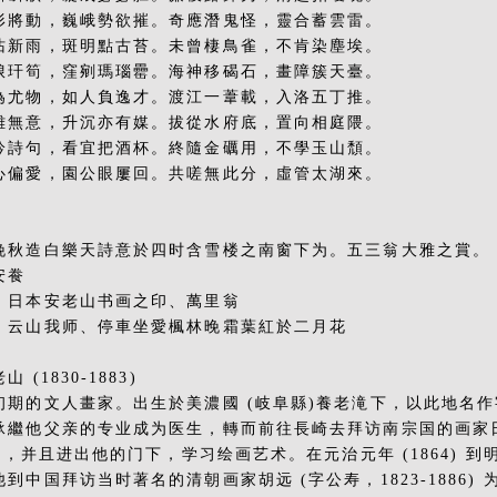
形將動，巍峨勢欲摧。奇應潛鬼怪，靈合蓄雲雷。
沾新雨，斑明點古苔。未曾棲鳥雀，不肯染塵埃。
琅玕筍，窪剜瑪瑙罍。海神移碣石，畫障簇天臺。
為尤物，如人負逸才。渡江一葦載，入洛五丁推。
雖無意，升沉亦有媒。拔從水府底，置向相庭隈。
吟詩句，看宜把酒杯。終隨金礪用，不學玉山頹。
心偏愛，園公眼屢回。共嗟無此分，虛管太湖來。
：
晚秋造白樂天詩意於四时含雪楼之南窗下为。五三翁大雅之賞。
安飬
：日本安老山书画之印、萬里翁
：云山我师、停車坐愛楓林晚霜葉紅於二月花
山 (1830-1883)
初期的文人畫家。出生於美濃國 (岐阜縣)養老滝下，以此地名
承繼他父亲的专业成为医生，轉而前往長崎去拜访南宗国的画家日高铁
1)，并且进出他的门下，学习绘画艺术。在元治元年 (1864) 到明治
他到中国拜访当时著名的清朝画家胡远 (字公寿，1823-1886)