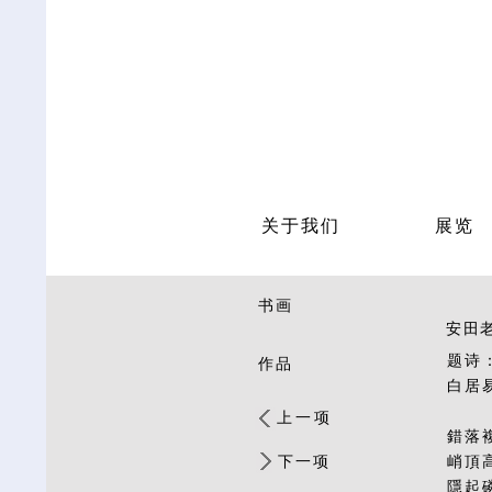
关于我们
展览
书画
安田老山
题诗
作品
白居
上一项
錯落
下一项
峭頂
隱起